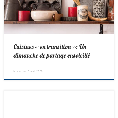
vaisselle, déodorant sont des produits ménagers utiles au
quotidien, qui ont […]
Cuisines « en transition »: Un
dimanche de partage ensoleillé
Mis à jour
3 mai 2020