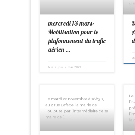
d’E
mercredi 13 mars:
M
Mobilisation pour le
A
plafonnement du trafic
aérien …
M
Mis à jour
2 mai 2024
Le 
Le mardi 22 novembre à 18h30,
l’
au 2 rue Lafage, la mairie de
pré
Toulouse, par l’intermédiaire de sa
l’i
maire de […]
le 