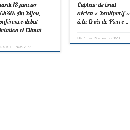
ardi 18 janvier
Capteur de bruit
0h30: Au Bijou,
aérien « Bruitparif »
onférence-débat
à la Croix de Pierre …
viation et Climat
Mis à jour
15 novembre 2023
is à jour
9 mars 2022