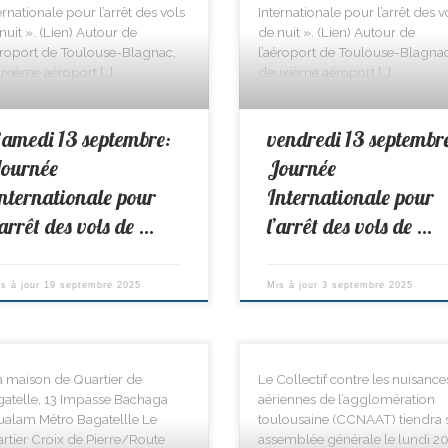
ernationale pour l’arrêt des vols
Internationale pour l’arrêt des v
nuit ». (Lien) Autour de
de nuit ». (Lien) Autour de
éroport de Toulouse-Blagnac,
l’aéroport de Toulouse-Blagnac
xième aéroport […]
deuxième aéroport […]
amedi 13 septembre:
vendredi 13 septembr
ournée
Journée
nternationale pour
Internationale pour
’arrêt des vols de …
l’arrêt des vols de …
is à jour
19 septembre 2025
Mis à jour
3 septembre 2025
a maison de Quartier de
Le Collectif contre les nuisance
atelle, 13 Impasse Bachaga
aériennes de l’agglomération
alam Métro Bagatellle Le
toulousaine (CCNAAT) tiendra 
rtier Croix de Pierre/Route
assemblée générale le lundi 2