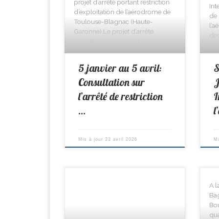
projet d’arrêté portant restriction
Int
d’exploitation de l’aérodrome de
de 
Toulouse-Blagnac (Haute-
l’a
Garonne) Le projet d’arrêté
deu
ministériel: Lien Les […]
5 janvier au 5 avril:
S
Consultation sur
J
l’arrêté de restriction
I
…
l
Mis à jour
23 avril 2026
M
A l
Bag
Bou
qua