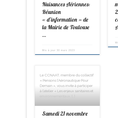
Nuisances Aériennes:
m
Réunion
2
« d’information » de
c
la Mairie de Toulouse
A
…
M
Mis à jour
30 mars 2023
Le CCNAAT, membre du collectif
« Pensons l’Aéronautique Pour
Demain », vous invite à participer
à l’atelier « Les enjeux sanitaires et
environnementaux. […]
Samedi 21 novembre