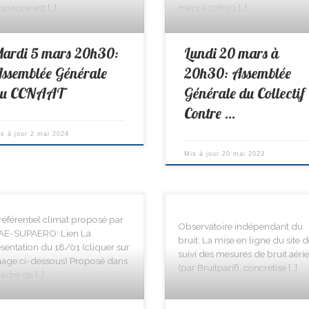
spagne est […]
mars à 20h30 […]
ardi 5 mars 20h30:
Lundi 20 mars à
ssemblée Générale
20h30: Assemblée
du CCNAAT
Générale du Collectif
Contre …
is à jour
2 mai 2024
Mis à jour
20 mai 2023
référentiel climat proposé par
Observatoire indépendant du
ISAE-SUPAERO: Lien La
bruit: La mise en ligne du site d
sentation du 18/01 (cliquer sur
suivi des mesures de bruit aéri
mage ci-dessous) Proposé dans
(par Bruitparif), concrétise […]
cadre de […]