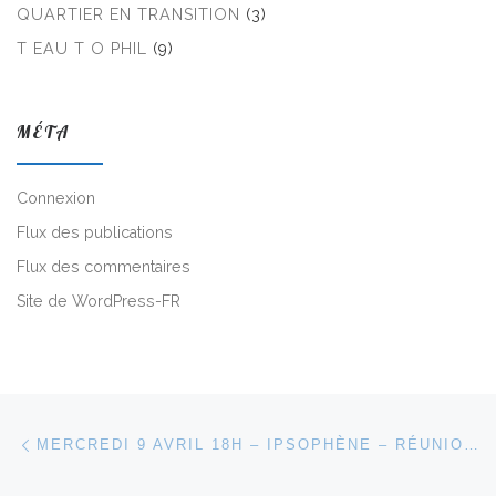
QUARTIER EN TRANSITION
(3)
T EAU T O PHIL
(9)
MÉTA
Connexion
Flux des publications
Flux des commentaires
Site de WordPress-FR
Parcourir les articles
Article précédent
MERCREDI 9 AVRIL 18H – IPSOPHÈNE – RÉUNION PUBLIQUE D’OUVERTURE