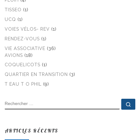
PLUIH
(4)
TISSEO
(1)
UCQ
(1)
VOIES VÉLOS- REV
(1)
RENDEZ-VOUS
(1)
VIE ASSOCIATIVE
(36)
AVIONS
(18)
COQUELICOTS
(1)
QUARTIER EN TRANSITION
(3)
T EAU T O PHIL
(9)
RECHERCHER
Rec
ARTICLES RÉCENTS