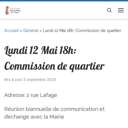
Skip to content
Search
Me
Accueil
»
Général
»
Lundi 12 Mai 18h: Commission de quartier
Lundi 12 Mai 18h:
Commission de quartier
Mis à jour
3 septembre 2025
Adresse: 2 rue Lafage
Réunion biannuelle de communication et
d’échange avec la Mairie