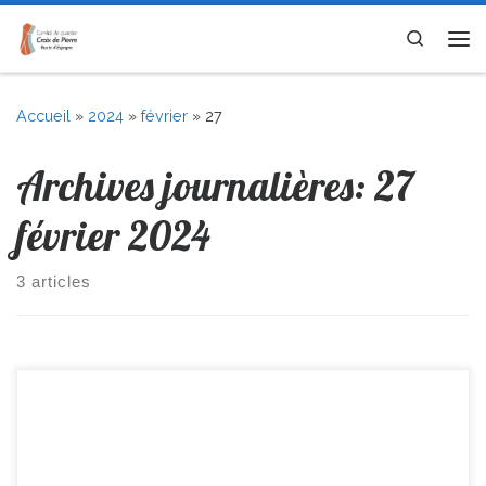
Skip to content
Search
Me
Accueil
»
2024
»
février
»
27
Archives journalières:
27
février 2024
3 articles