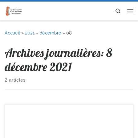
Skip to content
Search
Me
Accueil
»
2021
»
décembre
»
08
Archives journalières:
8
décembre 2021
2 articles